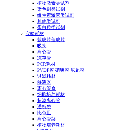
植物激素类试剂
染色剂类试剂
维生素激素类试剂
其他类试剂
蛋白质类试剂
实验耗材
载玻片盖玻片
吸头
离心管
冻存管
PCR耗材
PVDF膜 硝酸膜 尼龙膜
过滤耗材
移液器
离心管盒
细胞培养耗材
超滤离心管
透析袋
比色皿
离心管架
植物培养耗材