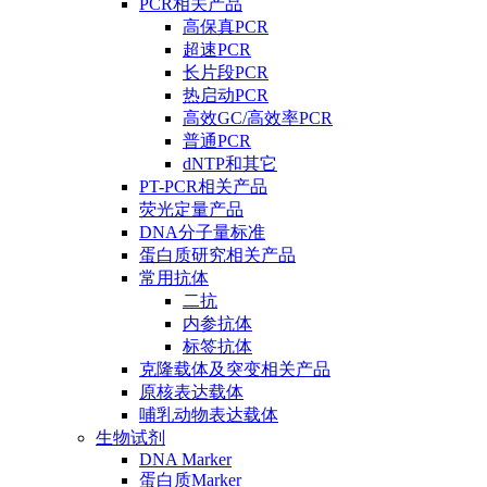
PCR相关产品
高保真PCR
超速PCR
长片段PCR
热启动PCR
高效GC/高效率PCR
普通PCR
dNTP和其它
PT-PCR相关产品
荧光定量产品
DNA分子量标准
蛋白质研究相关产品
常用抗体
二抗
内参抗体
标签抗体
克隆载体及突变相关产品
原核表达载体
哺乳动物表达载体
生物试剂
DNA Marker
蛋白质Marker