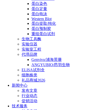
蛋白染色
蛋白定量
蛋白电泳
Western Blot
蛋白提取/纯化
蛋白预制胶
重组蛋白试剂
生物工具酶
实验仪器
实验室工程
代理品牌
Genvivo/浦海景珊
ANGYUBIO/昂羽生物
ELISA试剂盒
细胞株类
礼品商城2026
新闻中心
发布文章
行业动态
促销活动
技术服务