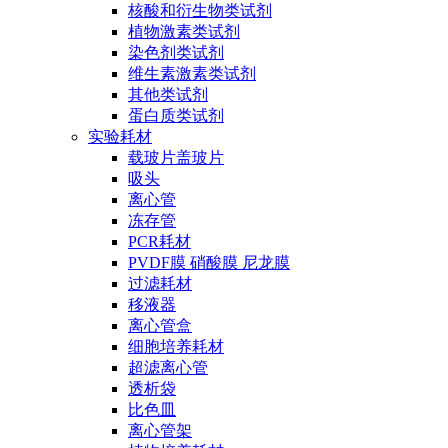
核酸和衍生物类试剂
植物激素类试剂
染色剂类试剂
维生素激素类试剂
其他类试剂
蛋白质类试剂
实验耗材
载玻片盖玻片
吸头
离心管
冻存管
PCR耗材
PVDF膜 硝酸膜 尼龙膜
过滤耗材
移液器
离心管盒
细胞培养耗材
超滤离心管
透析袋
比色皿
离心管架