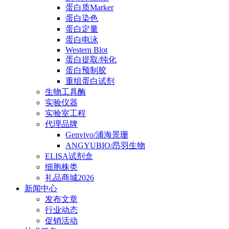
蛋白质Marker
蛋白染色
蛋白定量
蛋白电泳
Western Blot
蛋白提取/纯化
蛋白预制胶
重组蛋白试剂
生物工具酶
实验仪器
实验室工程
代理品牌
Genvivo/浦海景珊
ANGYUBIO/昂羽生物
ELISA试剂盒
细胞株类
礼品商城2026
新闻中心
发布文章
行业动态
促销活动