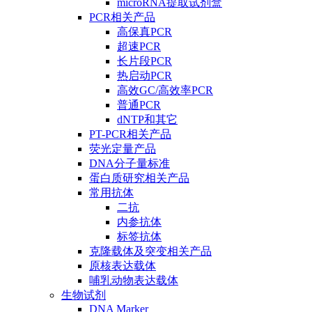
microRNA提取试剂盒
PCR相关产品
高保真PCR
超速PCR
长片段PCR
热启动PCR
高效GC/高效率PCR
普通PCR
dNTP和其它
PT-PCR相关产品
荧光定量产品
DNA分子量标准
蛋白质研究相关产品
常用抗体
二抗
内参抗体
标签抗体
克隆载体及突变相关产品
原核表达载体
哺乳动物表达载体
生物试剂
DNA Marker