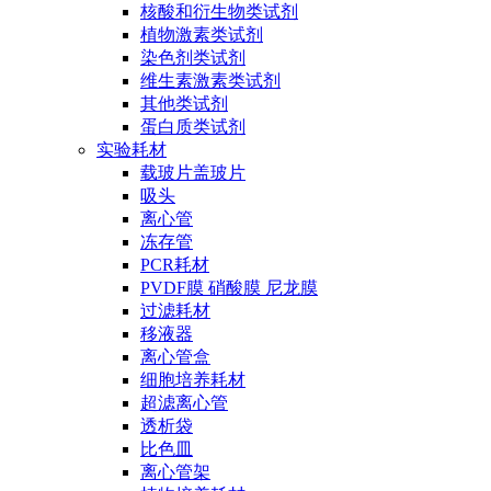
核酸和衍生物类试剂
植物激素类试剂
染色剂类试剂
维生素激素类试剂
其他类试剂
蛋白质类试剂
实验耗材
载玻片盖玻片
吸头
离心管
冻存管
PCR耗材
PVDF膜 硝酸膜 尼龙膜
过滤耗材
移液器
离心管盒
细胞培养耗材
超滤离心管
透析袋
比色皿
离心管架