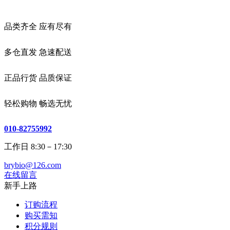
品类齐全 应有尽有
多仓直发 急速配送
正品行货 品质保证
轻松购物 畅选无忧
010-82755992
工作日 8:30－17:30
brybio@126.com
在线留言
新手上路
订购流程
购买需知
积分规则