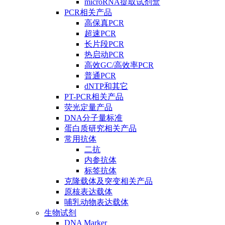
microRNA提取试剂盒
PCR相关产品
高保真PCR
超速PCR
长片段PCR
热启动PCR
高效GC/高效率PCR
普通PCR
dNTP和其它
PT-PCR相关产品
荧光定量产品
DNA分子量标准
蛋白质研究相关产品
常用抗体
二抗
内参抗体
标签抗体
克隆载体及突变相关产品
原核表达载体
哺乳动物表达载体
生物试剂
DNA Marker