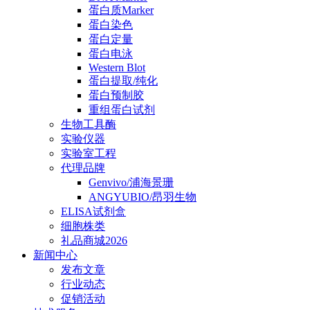
蛋白质Marker
蛋白染色
蛋白定量
蛋白电泳
Western Blot
蛋白提取/纯化
蛋白预制胶
重组蛋白试剂
生物工具酶
实验仪器
实验室工程
代理品牌
Genvivo/浦海景珊
ANGYUBIO/昂羽生物
ELISA试剂盒
细胞株类
礼品商城2026
新闻中心
发布文章
行业动态
促销活动