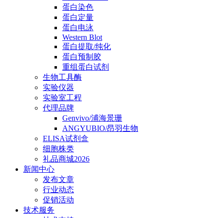
蛋白染色
蛋白定量
蛋白电泳
Western Blot
蛋白提取/纯化
蛋白预制胶
重组蛋白试剂
生物工具酶
实验仪器
实验室工程
代理品牌
Genvivo/浦海景珊
ANGYUBIO/昂羽生物
ELISA试剂盒
细胞株类
礼品商城2026
新闻中心
发布文章
行业动态
促销活动
技术服务