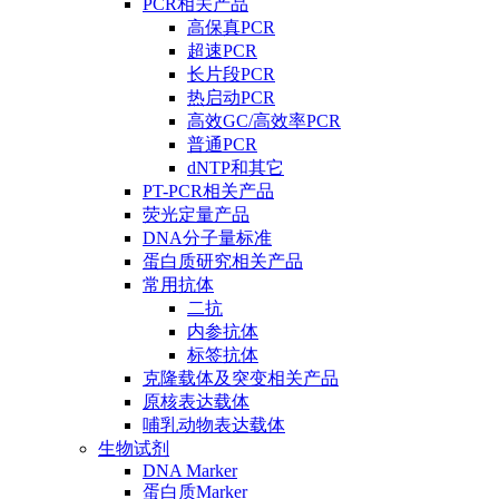
PCR相关产品
高保真PCR
超速PCR
长片段PCR
热启动PCR
高效GC/高效率PCR
普通PCR
dNTP和其它
PT-PCR相关产品
荧光定量产品
DNA分子量标准
蛋白质研究相关产品
常用抗体
二抗
内参抗体
标签抗体
克隆载体及突变相关产品
原核表达载体
哺乳动物表达载体
生物试剂
DNA Marker
蛋白质Marker