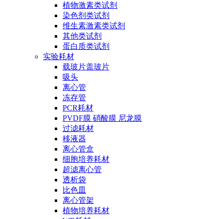
植物激素类试剂
染色剂类试剂
维生素激素类试剂
其他类试剂
蛋白质类试剂
实验耗材
载玻片盖玻片
吸头
离心管
冻存管
PCR耗材
PVDF膜 硝酸膜 尼龙膜
过滤耗材
移液器
离心管盒
细胞培养耗材
超滤离心管
透析袋
比色皿
离心管架
植物培养耗材