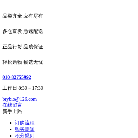
品类齐全 应有尽有
多仓直发 急速配送
正品行货 品质保证
轻松购物 畅选无忧
010-82755992
工作日 8:30－17:30
brybio@126.com
在线留言
新手上路
订购流程
购买需知
积分规则