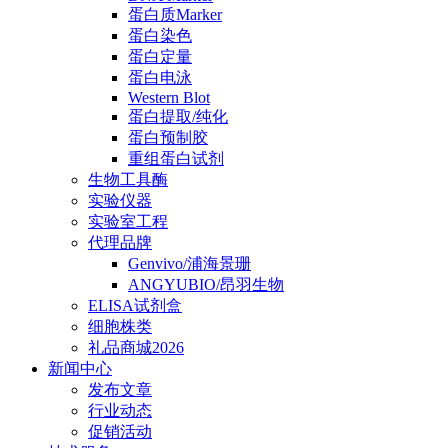
蛋白质Marker
蛋白染色
蛋白定量
蛋白电泳
Western Blot
蛋白提取/纯化
蛋白预制胶
重组蛋白试剂
生物工具酶
实验仪器
实验室工程
代理品牌
Genvivo/浦海景珊
ANGYUBIO/昂羽生物
ELISA试剂盒
细胞株类
礼品商城2026
新闻中心
发布文章
行业动态
促销活动