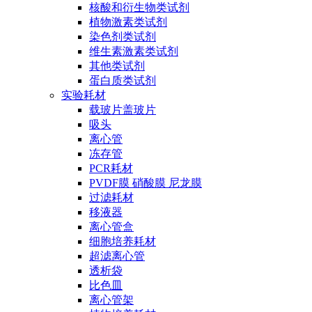
核酸和衍生物类试剂
植物激素类试剂
染色剂类试剂
维生素激素类试剂
其他类试剂
蛋白质类试剂
实验耗材
载玻片盖玻片
吸头
离心管
冻存管
PCR耗材
PVDF膜 硝酸膜 尼龙膜
过滤耗材
移液器
离心管盒
细胞培养耗材
超滤离心管
透析袋
比色皿
离心管架