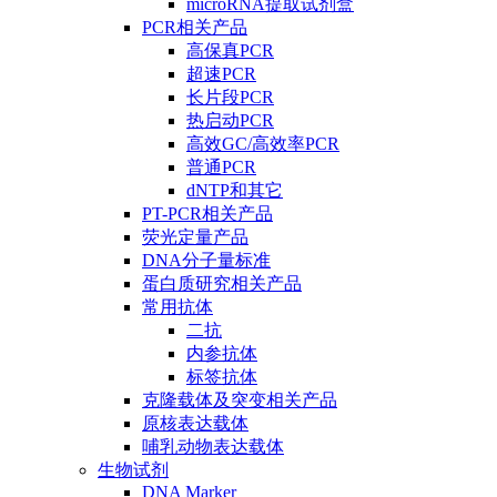
microRNA提取试剂盒
PCR相关产品
高保真PCR
超速PCR
长片段PCR
热启动PCR
高效GC/高效率PCR
普通PCR
dNTP和其它
PT-PCR相关产品
荧光定量产品
DNA分子量标准
蛋白质研究相关产品
常用抗体
二抗
内参抗体
标签抗体
克隆载体及突变相关产品
原核表达载体
哺乳动物表达载体
生物试剂
DNA Marker