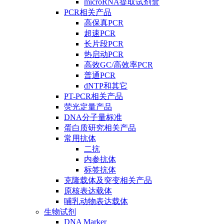
microRNA提取试剂盒
PCR相关产品
高保真PCR
超速PCR
长片段PCR
热启动PCR
高效GC/高效率PCR
普通PCR
dNTP和其它
PT-PCR相关产品
荧光定量产品
DNA分子量标准
蛋白质研究相关产品
常用抗体
二抗
内参抗体
标签抗体
克隆载体及突变相关产品
原核表达载体
哺乳动物表达载体
生物试剂
DNA Marker