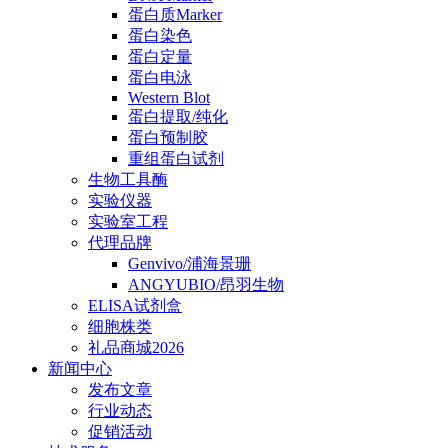
蛋白质Marker
蛋白染色
蛋白定量
蛋白电泳
Western Blot
蛋白提取/纯化
蛋白预制胶
重组蛋白试剂
生物工具酶
实验仪器
实验室工程
代理品牌
Genvivo/浦海景珊
ANGYUBIO/昂羽生物
ELISA试剂盒
细胞株类
礼品商城2026
新闻中心
发布文章
行业动态
促销活动