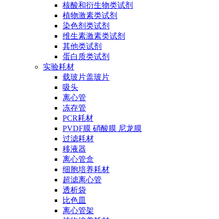
核酸和衍生物类试剂
植物激素类试剂
染色剂类试剂
维生素激素类试剂
其他类试剂
蛋白质类试剂
实验耗材
载玻片盖玻片
吸头
离心管
冻存管
PCR耗材
PVDF膜 硝酸膜 尼龙膜
过滤耗材
移液器
离心管盒
细胞培养耗材
超滤离心管
透析袋
比色皿
离心管架