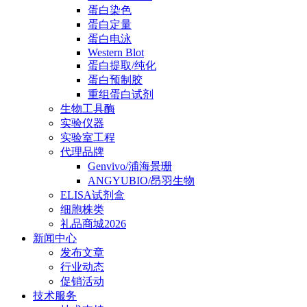
蛋白染色
蛋白定量
蛋白电泳
Western Blot
蛋白提取/纯化
蛋白预制胶
重组蛋白试剂
生物工具酶
实验仪器
实验室工程
代理品牌
Genvivo/浦海景珊
ANGYUBIO/昂羽生物
ELISA试剂盒
细胞株类
礼品商城2026
新闻中心
发布文章
行业动态
促销活动
技术服务