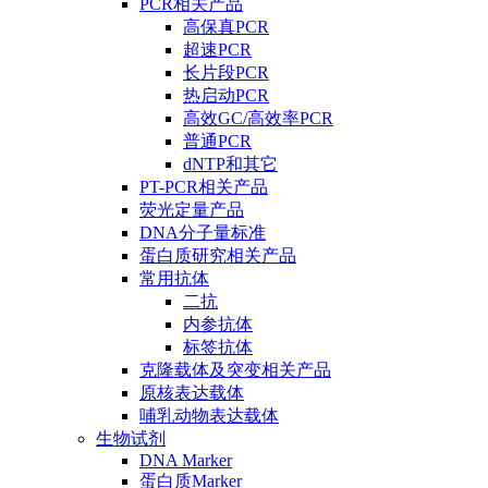
PCR相关产品
高保真PCR
超速PCR
长片段PCR
热启动PCR
高效GC/高效率PCR
普通PCR
dNTP和其它
PT-PCR相关产品
荧光定量产品
DNA分子量标准
蛋白质研究相关产品
常用抗体
二抗
内参抗体
标签抗体
克隆载体及突变相关产品
原核表达载体
哺乳动物表达载体
生物试剂
DNA Marker
蛋白质Marker