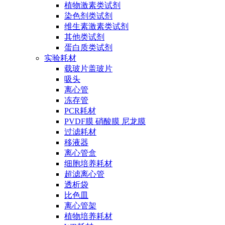
植物激素类试剂
染色剂类试剂
维生素激素类试剂
其他类试剂
蛋白质类试剂
实验耗材
载玻片盖玻片
吸头
离心管
冻存管
PCR耗材
PVDF膜 硝酸膜 尼龙膜
过滤耗材
移液器
离心管盒
细胞培养耗材
超滤离心管
透析袋
比色皿
离心管架
植物培养耗材